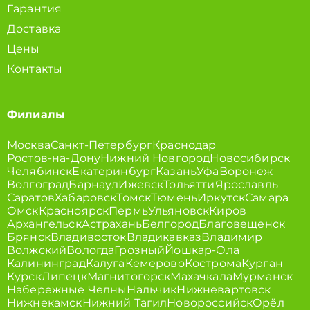
Гарантия
Доставка
Цены
Контакты
Филиалы
Москва
Санкт-Петербург
Краснодар
Ростов-на-Дону
Нижний Новгород
Новосибирск
Челябинск
Екатеринбург
Казань
Уфа
Воронеж
Волгоград
Барнаул
Ижевск
Тольятти
Ярославль
Саратов
Хабаровск
Томск
Тюмень
Иркутск
Самара
Омск
Красноярск
Пермь
Ульяновск
Киров
Архангельск
Астрахань
Белгород
Благовещенск
Брянск
Владивосток
Владикавказ
Владимир
Волжский
Вологда
Грозный
Йошкар-Ола
Калининград
Калуга
Кемерово
Кострома
Курган
Курск
Липецк
Магнитогорск
Махачкала
Мурманск
Набережные Челны
Нальчик
Нижневартовск
Нижнекамск
Нижний Тагил
Новороссийск
Орёл