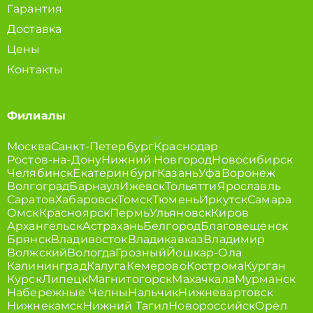
Гарантия
Доставка
Цены
Контакты
Филиалы
Москва
Санкт-Петербург
Краснодар
Ростов-на-Дону
Нижний Новгород
Новосибирск
Челябинск
Екатеринбург
Казань
Уфа
Воронеж
Волгоград
Барнаул
Ижевск
Тольятти
Ярославль
Саратов
Хабаровск
Томск
Тюмень
Иркутск
Самара
Омск
Красноярск
Пермь
Ульяновск
Киров
Архангельск
Астрахань
Белгород
Благовещенск
Брянск
Владивосток
Владикавказ
Владимир
Волжский
Вологда
Грозный
Йошкар-Ола
Калининград
Калуга
Кемерово
Кострома
Курган
Курск
Липецк
Магнитогорск
Махачкала
Мурманск
Набережные Челны
Нальчик
Нижневартовск
Нижнекамск
Нижний Тагил
Новороссийск
Орёл