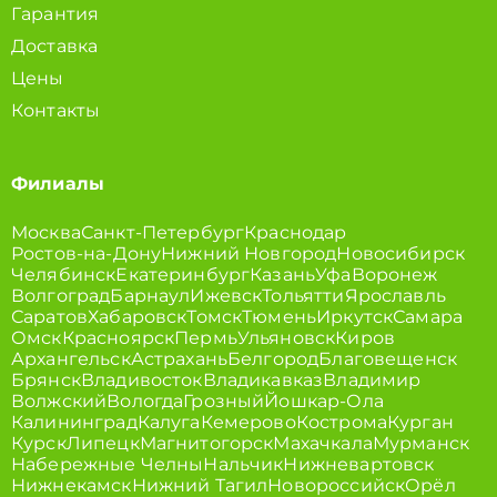
Гарантия
Доставка
Цены
Контакты
Филиалы
Москва
Санкт-Петербург
Краснодар
Ростов-на-Дону
Нижний Новгород
Новосибирск
Челябинск
Екатеринбург
Казань
Уфа
Воронеж
Волгоград
Барнаул
Ижевск
Тольятти
Ярославль
Саратов
Хабаровск
Томск
Тюмень
Иркутск
Самара
Омск
Красноярск
Пермь
Ульяновск
Киров
Архангельск
Астрахань
Белгород
Благовещенск
Брянск
Владивосток
Владикавказ
Владимир
Волжский
Вологда
Грозный
Йошкар-Ола
Калининград
Калуга
Кемерово
Кострома
Курган
Курск
Липецк
Магнитогорск
Махачкала
Мурманск
Набережные Челны
Нальчик
Нижневартовск
Нижнекамск
Нижний Тагил
Новороссийск
Орёл