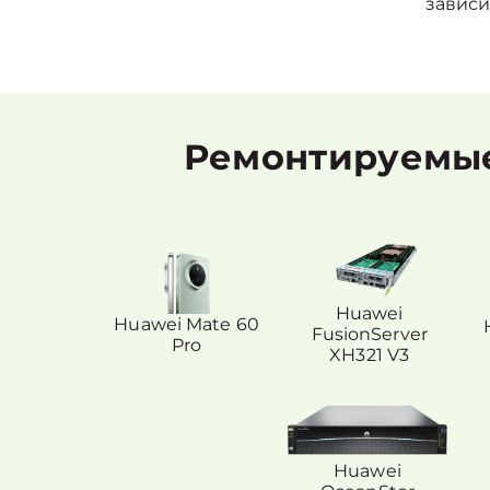
зависи
Ремонтируемые
Huawei
Huawei Mate 60
FusionServer
Pro
XH321 V3
Huawei