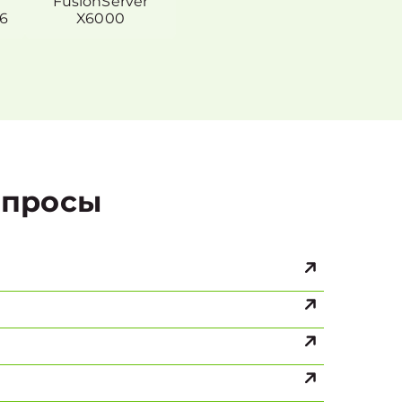
FusionServer
6
X6000
просы