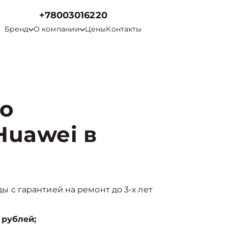
+78003016220
Бренд
О компании
Цены
Контакты
го
Huawei в
нды с гарантией на ремонт до 3-х лет
 рублей;