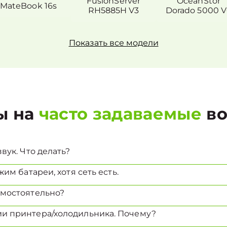
FusionServer
OceanStor
MateBook 16s
RH5885H V3
Dorado 5000 V
Показать все модели
ы на
часто задаваемые
во
вук. Что делать?
им батареи, хотя сеть есть.
амостоятельно?
и принтера/холодильника. Почему?