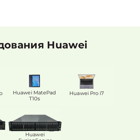
дования Huawei
Huawei MatePad
o
Huawei Pro i7
T10s
Huawei