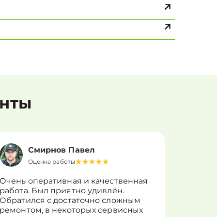
енты
Смирнов Павел
Оценка работы
О
Очень оперативная и качественная
Работу 
работа. Был приятно удивлён.
вопросы
Обратился с достаточно сложным
такие п
ремонтом, в некоторых сервисных
только 