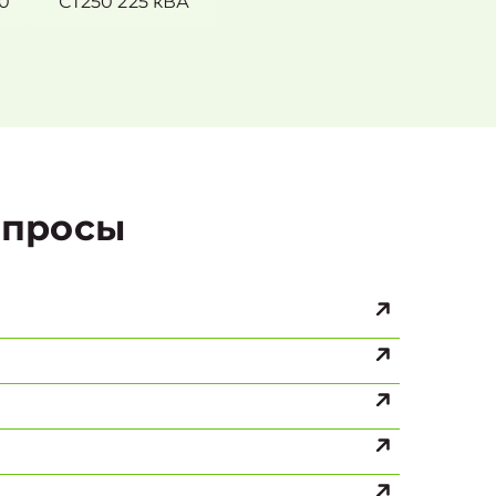
0
СТ250 225 кВА
просы