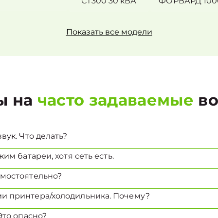
СТ300 30 кВА
ФОРВАРД 100
Показать все модели
ы на
часто задаваемые
во
вук. Что делать?
им батареи, хотя сеть есть.
амостоятельно?
и принтера/холодильника. Почему?
Это опасно?