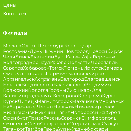
Цены
Контакты
Филиалы
Москва
Санкт-Петербург
Краснодар
Ростов-на-Дону
Нижний Новгород
Новосибирск
Челябинск
Екатеринбург
Казань
Уфа
Воронеж
Волгоград
Барнаул
Ижевск
Тольятти
Ярославль
Саратов
Хабаровск
Томск
Тюмень
Иркутск
Самара
Омск
Красноярск
Пермь
Ульяновск
Киров
Архангельск
Астрахань
Белгород
Благовещенск
Брянск
Владивосток
Владикавказ
Владимир
Волжский
Вологда
Грозный
Йошкар-Ола
Калининград
Калуга
Кемерово
Кострома
Курган
Курск
Липецк
Магнитогорск
Махачкала
Мурманск
Набережные Челны
Нальчик
Нижневартовск
Нижнекамск
Нижний Тагил
Новороссийск
Орёл
Оренбург
Пенза
Рязань
Саранск
Симферополь
Смоленск
Сочи
Ставрополь
Стерлитамак
Сургут
Таганрог
Тамбов
Тверь
Улан-Удэ
Чебоксары