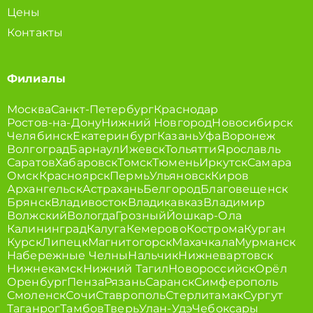
Цены
Контакты
Филиалы
Москва
Санкт-Петербург
Краснодар
Ростов-на-Дону
Нижний Новгород
Новосибирск
Челябинск
Екатеринбург
Казань
Уфа
Воронеж
Волгоград
Барнаул
Ижевск
Тольятти
Ярославль
Саратов
Хабаровск
Томск
Тюмень
Иркутск
Самара
Омск
Красноярск
Пермь
Ульяновск
Киров
Архангельск
Астрахань
Белгород
Благовещенск
Брянск
Владивосток
Владикавказ
Владимир
Волжский
Вологда
Грозный
Йошкар-Ола
Калининград
Калуга
Кемерово
Кострома
Курган
Курск
Липецк
Магнитогорск
Махачкала
Мурманск
Набережные Челны
Нальчик
Нижневартовск
Нижнекамск
Нижний Тагил
Новороссийск
Орёл
Оренбург
Пенза
Рязань
Саранск
Симферополь
Смоленск
Сочи
Ставрополь
Стерлитамак
Сургут
Таганрог
Тамбов
Тверь
Улан-Удэ
Чебоксары