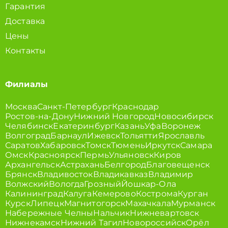
Гарантия
Доставка
Цены
Контакты
Филиалы
Москва
Санкт-Петербург
Краснодар
Ростов-на-Дону
Нижний Новгород
Новосибирск
Челябинск
Екатеринбург
Казань
Уфа
Воронеж
Волгоград
Барнаул
Ижевск
Тольятти
Ярославль
Саратов
Хабаровск
Томск
Тюмень
Иркутск
Самара
Омск
Красноярск
Пермь
Ульяновск
Киров
Архангельск
Астрахань
Белгород
Благовещенск
Брянск
Владивосток
Владикавказ
Владимир
Волжский
Вологда
Грозный
Йошкар-Ола
Калининград
Калуга
Кемерово
Кострома
Курган
Курск
Липецк
Магнитогорск
Махачкала
Мурманск
Набережные Челны
Нальчик
Нижневартовск
Нижнекамск
Нижний Тагил
Новороссийск
Орёл