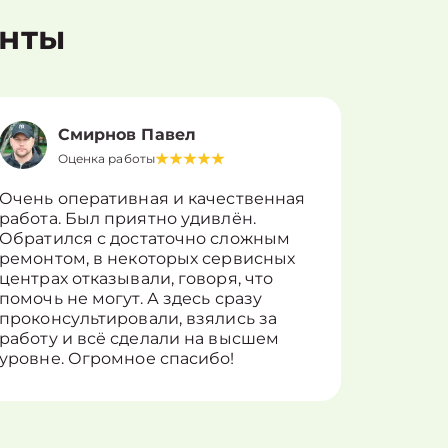
енты
Смирнов Павел
Оценка работы
О
Очень оперативная и качественная
Работу 
работа. Был приятно удивлён.
вопросы
Обратился с достаточно сложным
такие п
ремонтом, в некоторых сервисных
только 
центрах отказывали, говоря, что
информ
помочь не могут. А здесь сразу
оставит
проконсультировали, взялись за
здорово
работу и всё сделали на высшем
уровне. Огромное спасибо!