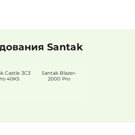
дования Santak
k Castle 3C3
Santak Blazer-
ro 40KS
2000 Pro