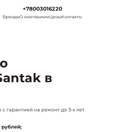
+78003016220
Бренд
О компании
Цены
Контакты
го
antak в
 с гарантией на ремонт до 3-х лет
 рублей;