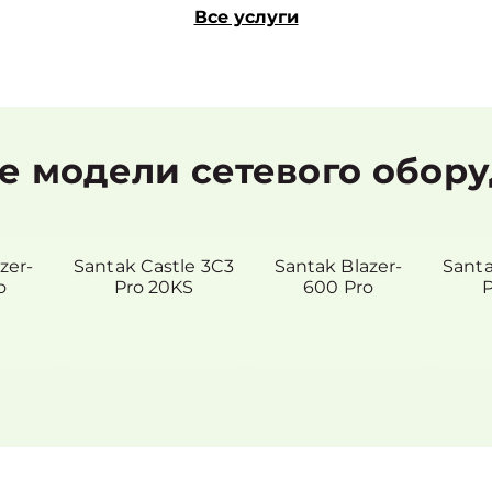
Все услуги
 модели сетевого обору
zer-
Santak Castle 3C3
Santak Blazer-
Santa
o
Pro 20KS
600 Pro
P