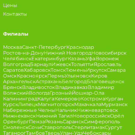
Цены
Контакты
Филиалы
Москва
Санкт-Петербург
Краснодар
Ростов-на-Дону
Нижний Новгород
Новосибирск
Челябинск
Екатеринбург
Казань
Уфа
Воронеж
Волгоград
Барнаул
Ижевск
Тольятти
Ярославль
Саратов
Хабаровск
Томск
Тюмень
Иркутск
Самара
Омск
Красноярск
Пермь
Ульяновск
Киров
Архангельск
Астрахань
Белгород
Благовещенск
Брянск
Владивосток
Владикавказ
Владимир
Волжский
Вологда
Грозный
Йошкар-Ола
Калининград
Калуга
Кемерово
Кострома
Курган
Курск
Липецк
Магнитогорск
Махачкала
Мурманск
Набережные Челны
Нальчик
Нижневартовск
Нижнекамск
Нижний Тагил
Новороссийск
Орёл
Оренбург
Пенза
Рязань
Саранск
Симферополь
Смоленск
Сочи
Ставрополь
Стерлитамак
Сургут
Таганрог
Тамбов
Тверь
Улан-Удэ
Чебоксары